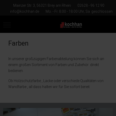
Mainzer Str. 3, 56321 Brey am Rhein
02628 - 96 12 90
info@kochhan.de
Mo. - Fr. 8:00 - 18:00 Uhr, Sa. geschlossen
Mobile Menu Toggle
Farben
In unserer großzügigen Farbenabteilung können Sie sich an
einem großen Sortiment von Farben und Zubehör direkt
bedienen .
Ob Holzschutzfarbe , Lacke oder verschiede Qualitäten von
Wandfarbe , all dass halten wir für Sie sofort bereit.